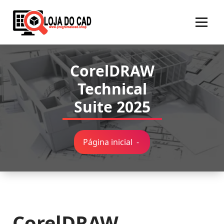
Pular
para
o
conteúdo
CorelDRAW
Technical
Suite 2025
Página inicial
-
CorelDRAW