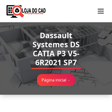
Pular
para
o
conteúdo
Dassault
Systemes DS
CATIA P3 V5-
6R2021 SP7
Página inicial
-