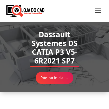
Pular
para
o
conteúdo
Dassault
Systemes DS
CATIA P3 V5-
6R2021 SP7
Página inicial
-