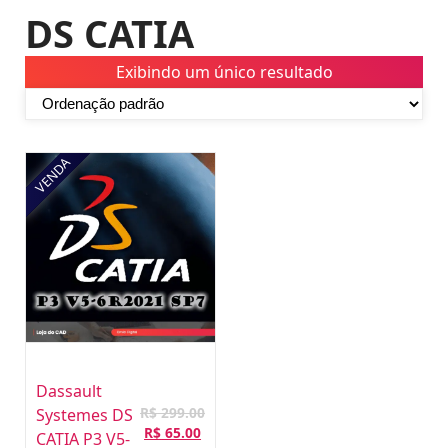
DS CATIA
Exibindo um único resultado
VENDA
Dassault
R$
299.00
Systemes DS
O
O
R$
65.00
CATIA P3 V5-