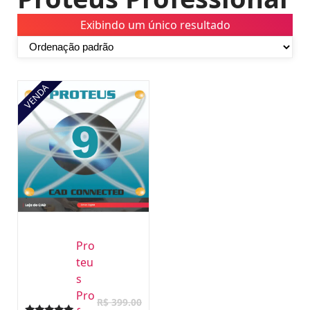
Exibindo um único resultado
VENDA
Pro
Teu
S
Pro
R$
399.00