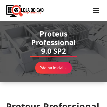
Pular
para
o
conteúdo
Proteus
Professional
9.0 SP2
Página inicial
-
Proteus Professional