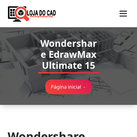
Pular
para
o
conteúdo
Wondershar
e EdrawMax
Ultimate 15
Página inicial
-
Wondershare