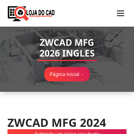
Pular
para
o
conteúdo
ZWCAD MFG
2026 INGLES
Página inicial
-
ZWCAD MFG 2024
Exibindo um único resultado