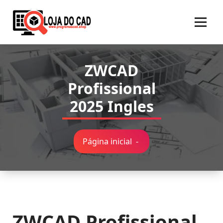
Pular
para
o
conteúdo
ZWCAD
Profissional
2025 Ingles
Página inicial
-
ZWCAD Profissional