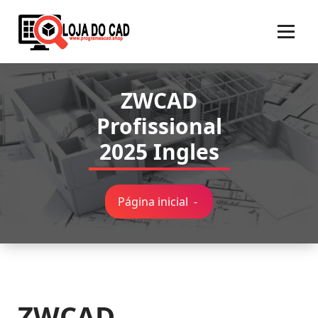
Pular
para
o
conteúdo
ZWCAD
Profissional
2025 Ingles
Página inicial
-
ZWCAD