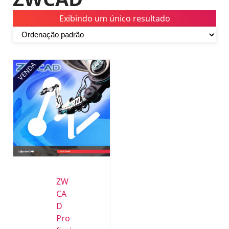
Exibindo um único resultado
VENDA
ZW
CA
D
Pro