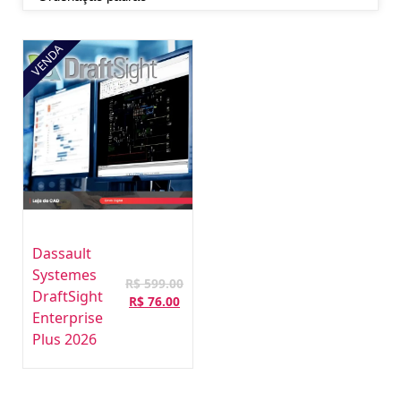
VENDA
Dassault
Systemes
R$
599.00
DraftSight
O
O
R$
76.00
Enterprise
preço
preço
original
atual
Plus 2026
era:
é:
R$ 599.00.
R$ 76.00.