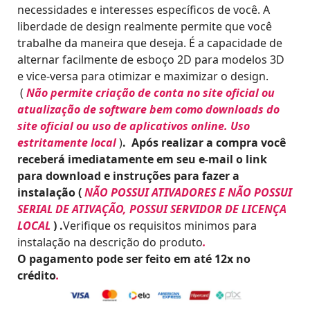
i
u
necessidades e interesses específicos de você. A
g
a
liberdade de design realmente permite que você
i
l
trabalhe da maneira que deseja. É a capacidade de
n
é
alternar facilmente de esboço 2D para modelos 3D
a
:
e vice-versa para otimizar e maximizar o design.
l
R
(
Não permite criação de conta no site oficial ou
e
$
atualização de software bem como downloads do
r
site oficial ou uso de aplicativos online. Uso
a
7
estritamente local
)
. Após realizar a compra você
:
6
receberá imediatamente em seu e-mail o link
R
.
para download e instruções para fazer a
$
0
instalação (
NÃO POSSUI ATIVADORES E NÃO POSSUI
0
SERIAL DE ATIVAÇÃO, POSSUI SERVIDOR DE LICENÇA
5
.
LOCAL
) .
Verifique os requisitos minimos para
9
instalação na descrição do produto
.
9
O pagamento pode ser feito em até 12x no
.
crédito
.
0
0