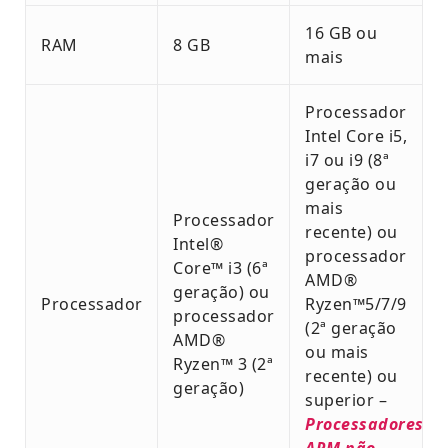
16 GB ou
RAM
8 GB
mais
Processador
Intel Core i5,
i7 ou i9 (8ª
geração ou
mais
Processador
recente) ou
Intel®
processador
Core™ i3 (6ª
AMD®
geração) ou
Processador
Ryzen™5/7/9
processador
(2ª geração
AMD®
ou mais
Ryzen™ 3 (2ª
recente) ou
geração)
superior –
Processadores
ARM não