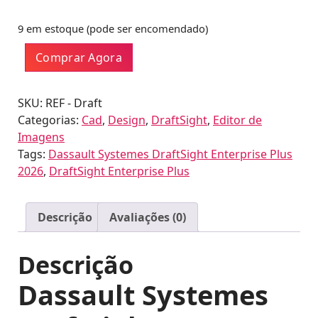
.
9 em estoque (pode ser encomendado)
Dassault
Comprar Agora
Systemes
DraftSight
Enterprise
SKU:
REF - Draft
Plus
Categorias:
Cad
,
Design
,
DraftSight
,
Editor de
2026
Imagens
quantidade
Tags:
Dassault Systemes DraftSight Enterprise Plus
2026
,
DraftSight Enterprise Plus
Descrição
Avaliações (0)
Descrição
Dassault Systemes