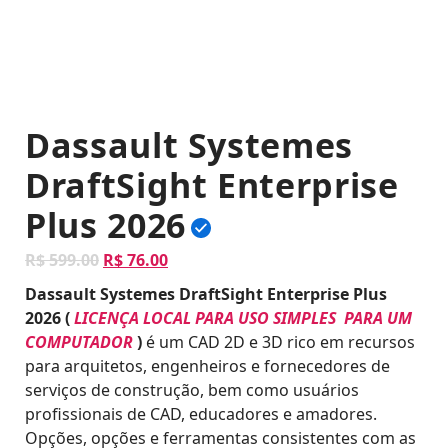
Dassault Systemes
DraftSight Enterprise
Plus 2026
O
O
R$
599.00
R$
76.00
p
p
Dassault Systemes DraftSight Enterprise Plus
r
r
2026
(
LICENÇA LOCAL PARA USO SIMPLES PARA UM
e
e
COMPUTADOR
)
é um CAD 2D e 3D rico em recursos
ç
ç
para arquitetos, engenheiros e fornecedores de
o
o
serviços de construção, bem como usuários
o
a
profissionais de CAD, educadores e amadores.
r
t
Opções, opções e ferramentas consistentes com as