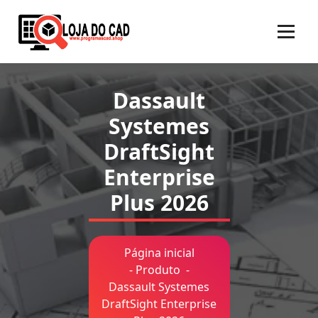
Pular
para
o
conteúdo
Dassault
Systemes
DraftSight
Enterprise
Plus 2026
Página inicial
-
Produto
-
Dassault Systemes
DraftSight Enterprise