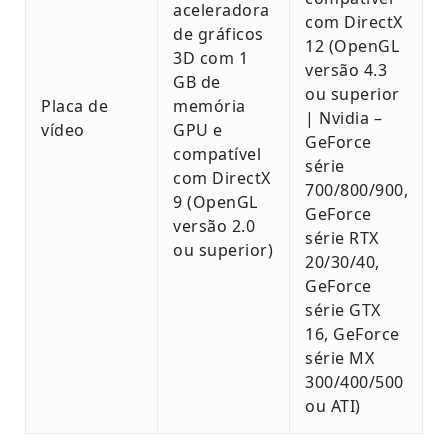
aceleradora
com DirectX
de gráficos
12 (OpenGL
3D com 1
versão 4.3
GB de
ou superior
Placa de
memória
| Nvidia –
vídeo
GPU e
GeForce
compatível
série
com DirectX
700/800/900,
9 (OpenGL
GeForce
versão 2.0
série RTX
ou superior)
20/30/40,
GeForce
série GTX
16, GeForce
série MX
300/400/500
ou ATI)