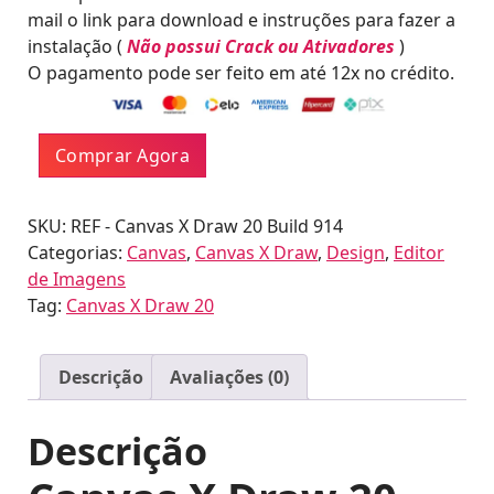
R
.
mail o link para download e instruções para fazer a
$
0
instalação (
Não possui Crack ou Ativadores
)
0
O pagamento pode ser feito em até 12x no crédito.
1
.
9
9
Canvas
Comprar Agora
.
X
0
Draw
0
20
SKU:
REF - Canvas X Draw 20 Build 914
.
quantidade
Categorias:
Canvas
,
Canvas X Draw
,
Design
,
Editor
de Imagens
Tag:
Canvas X Draw 20
Descrição
Avaliações (0)
Descrição