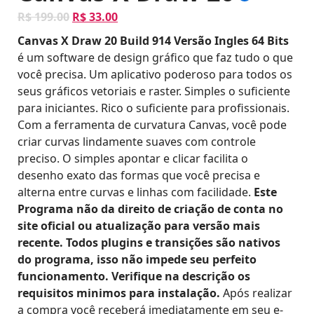
O
O
R$
199.00
R$
33.00
p
p
Canvas X Draw 20 Build 914 Versão Ingles 64 Bits
r
r
é um software de design gráfico que faz tudo o que
e
e
você precisa. Um aplicativo poderoso para todos os
ç
ç
seus gráficos vetoriais e raster. Simples o suficiente
o
o
para iniciantes. Rico o suficiente para profissionais.
o
a
Com a ferramenta de curvatura Canvas, você pode
r
t
criar curvas lindamente suaves com controle
i
u
preciso. O simples apontar e clicar facilita o
g
a
desenho exato das formas que você precisa e
i
l
alterna entre curvas e linhas com facilidade.
Este
n
é
Programa não da direito de criação de conta no
a
:
site oficial ou atualização para versão mais
l
R
recente. Todos plugins e transições são nativos
e
$
do programa, isso não impede seu perfeito
r
funcionamento. Verifique na descrição os
a
3
requisitos minimos para instalação.
Após realizar
:
3
a compra você receberá imediatamente em seu e-