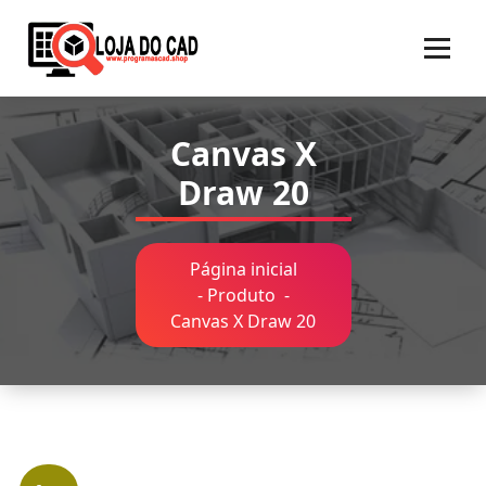
Pular
para
o
conteúdo
Canvas X
Draw 20
Página inicial
-
Produto
-
Canvas X Draw 20