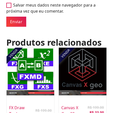
Salvar meus dados neste navegador para a
próxima vez que eu comentar.
Produtos relacionados
VENDA
VENDA
O
R$
199.00
FX Draw
Canvas X
R$
199.00
preço
O
R$
33.00