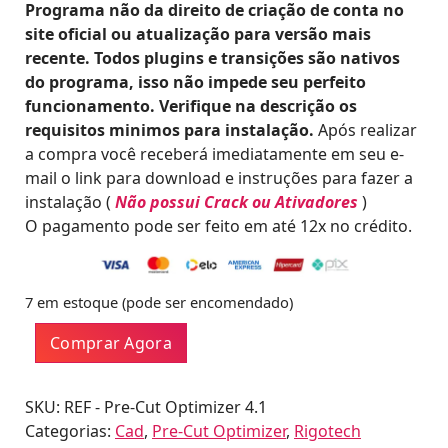
Programa não da direito de criação de conta no
l
R
site oficial ou atualização para versão mais
e
$
recente. Todos plugins e transições são nativos
r
do programa, isso não impede seu perfeito
a
3
funcionamento. Verifique na descrição os
:
5
requisitos minimos para instalação.
Após realizar
R
.
a compra você receberá imediatamente em seu e-
$
0
mail o link para download e instruções para fazer a
0
instalação (
Não possui Crack ou Ativadores
)
1
.
O pagamento pode ser feito em até 12x no crédito.
9
9
.
7 em estoque (pode ser encomendado)
0
Pre-
0
Comprar Agora
Cut
.
Optimizer
Profissional
SKU:
REF - Pre-Cut Optimizer 4.1
4.1
Categorias:
Cad
,
Pre-Cut Optimizer
,
Rigotech