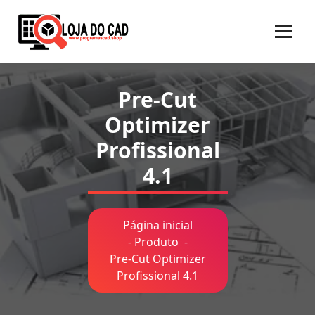
Pular
para
o
conteúdo
Pre-Cut
Optimizer
Profissional
4.1
Página inicial
-
Produto
-
Pre-Cut Optimizer
Profissional 4.1