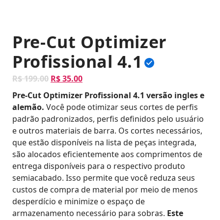
Pre-Cut Optimizer
Profissional 4.1
O
O
R$
199.00
R$
35.00
p
p
Pre-Cut Optimizer Profissional 4.1 versão ingles e
r
r
alemão.
Você pode otimizar seus cortes de perfis
e
e
padrão padronizados, perfis definidos pelo usuário
ç
ç
e outros materiais de barra. Os cortes necessários,
o
o
que estão disponíveis na lista de peças integrada,
o
a
são alocados eficientemente aos comprimentos de
r
t
entrega disponíveis para o respectivo produto
i
u
semiacabado. Isso permite que você reduza seus
g
a
custos de compra de material por meio de menos
i
l
desperdício e minimize o espaço de
n
é
armazenamento necessário para sobras.
Este
a
: